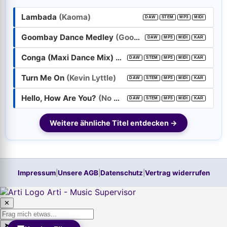
Lambada
(Kaoma)
DAW
STEM
MP3
MIDI
Passwort:
Goombay Dance Medley
(Goombay Dance Band)
DAW
MP3
MIDI
KAR
Conga (Maxi Dance Mix)
(Miami Sound Machine)
DAW
STEM
MP3
MIDI
KAR
Weiter
Turn Me On
(Kevin Lyttle)
DAW
STEM
MP3
MIDI
KAR
Trage bitte vorher Deine E-Mail-Adresse in das Feld oben ein.
Hilfe, ich habe mein
Passwort
vergessen!
Hello, How Are You?
(No Mercy)
DAW
STEM
MP3
MIDI
KAR
Neu hier? Jetzt kostenloses Konto anlegen
Weitere ähnliche Titel entdecken →
Impressum
|
Unsere AGB
|
Datenschutz
|
Vertrag widerrufen
Arti - Music Supervisor
✕
➤