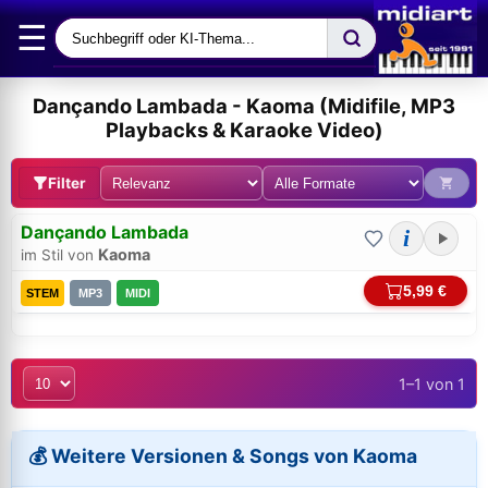
☰
Dançando Lambada - Kaoma (Midifile, MP3
Playbacks & Karaoke Video)
Filter
Dançando Lambada
i
Kaoma
im Stil von
5,99 €
STEM
MP3
MIDI
1–1 von 1
Bei midi.de anmelden
Sicherer Login für Ihre Bestellungen & Downloads
💰 Weitere Versionen & Songs von Kaoma
E-Mail-Adresse: