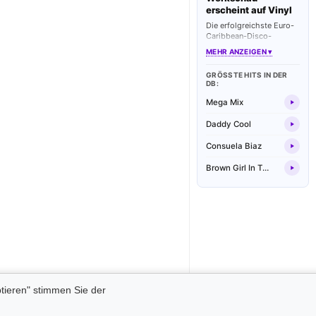
erscheint auf Vinyl
Die erfolgreichste Euro-
Caribbean-Disco-
Formation aller Zeiten
MEHR ANZEIGEN ▾
wird mit einer limitierten
Box-Edition geehrt. Alle
GRÖSSTE HITS IN DER D
legendären Dancefloor-
B:
Kracher wurden dafür
sorgfältig remastert.
Mega Mix
Daddy Cool
Consuela Biaz
Brown Girl In The Ring
tieren" stimmen Sie der