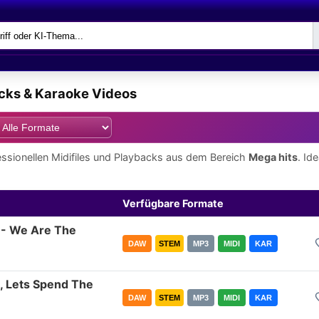
acks & Karaoke Videos
ssionellen Midifiles und Playbacks aus dem Bereich
Mega hits
. Id
Verfügbare Formate
 - We Are The
DAW
STEM
MP3
MIDI
KAR
n, Lets Spend The
DAW
STEM
MP3
MIDI
KAR