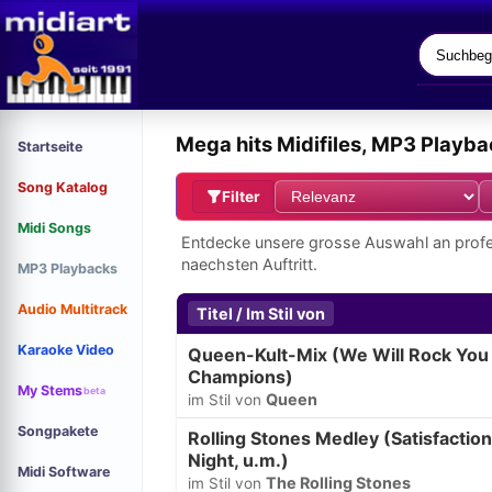
Mega hits Midifiles, MP3 Playb
Startseite
Song Katalog
Filter
Midi Songs
Entdecke unsere grosse Auswahl an profe
naechsten Auftritt.
MP3 Playbacks
Audio Multitrack
Titel / Im Stil von
Karaoke Video
Queen-Kult-Mix (We Will Rock You
Champions)
My Stems
beta
Queen
im Stil von
Songpakete
Rolling Stones Medley (Satisfactio
Night, u.m.)
Midi Software
The Rolling Stones
im Stil von