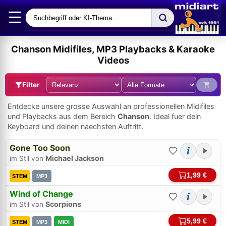
☰
Chanson Midifiles, MP3 Playbacks & Karaoke
Videos
Filter
Entdecke unsere grosse Auswahl an professionellen Midifiles
und Playbacks aus dem Bereich
Chanson
. Ideal fuer dein
Keyboard und deinen naechsten Auftritt.
Gone Too Soon
i
Michael Jackson
im Stil von
1,99 €
STEM
MP3
Wind of Change
i
Scorpions
im Stil von
5,99 €
STEM
MP3
MIDI