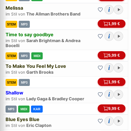
Melissa
i
The Allman Brothers Band
im Stil von
1,99 €
STEM
MP3
Time to say goodbye
i
Sarah Brightman & Andrea
im Stil von
Bocelli
5,99 €
Bei midi.de anmelden
STEM
MP3
MIDI
Sicherer Login für Ihre Bestellungen & Downloads
To Make You Feel My Love
i
Garth Brooks
im Stil von
E-Mail-Adresse:
1,99 €
STEM
MP3
Shallow
i
Passwort:
Lady Gaga & Bradley Cooper
im Stil von
9,99 €
MP3
MIDI
KAR
Weiter
Blue Eyes Blue
i
Eric Clapton
im Stil von