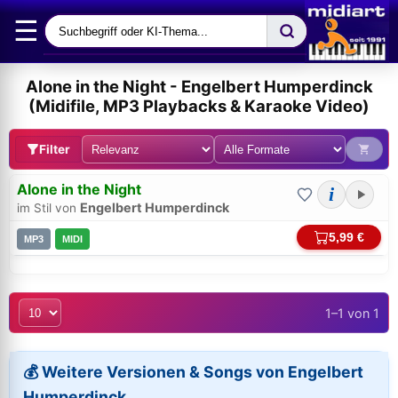
☰
Alone in the Night - Engelbert Humperdinck
(Midifile, MP3 Playbacks & Karaoke Video)
Filter
Alone in the Night
i
Engelbert Humperdinck
im Stil von
5,99 €
MP3
MIDI
1–1 von 1
Bei midi.de anmelden
Sicherer Login für Ihre Bestellungen & Downloads
💰 Weitere Versionen & Songs von Engelbert
Humperdinck