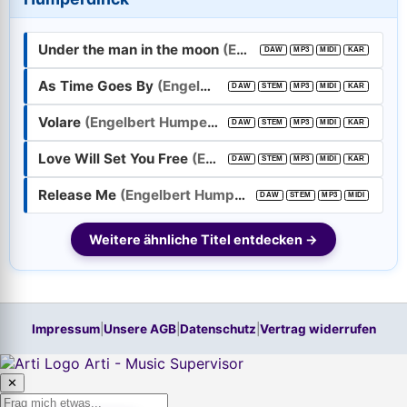
E-Mail-Adresse:
Under the man in the moon
(Engelbert Humperdinck)
DAW
MP3
MIDI
KAR
Passwort:
As Time Goes By
(Engelbert Humperdinck)
DAW
STEM
MP3
MIDI
KAR
Volare
(Engelbert Humperdinck)
Weiter
DAW
STEM
MP3
MIDI
KAR
Love Will Set You Free
(Engelbert Humperdinck)
DAW
STEM
MP3
MIDI
KAR
Trage bitte vorher Deine E-Mail-Adresse in das Feld oben ein.
Hilfe, ich habe mein
Passwort
vergessen!
Release Me
(Engelbert Humperdinck)
DAW
STEM
MP3
MIDI
Neu hier? Jetzt kostenloses Konto anlegen
Weitere ähnliche Titel entdecken →
Impressum
|
Unsere AGB
|
Datenschutz
|
Vertrag widerrufen
Arti - Music Supervisor
✕