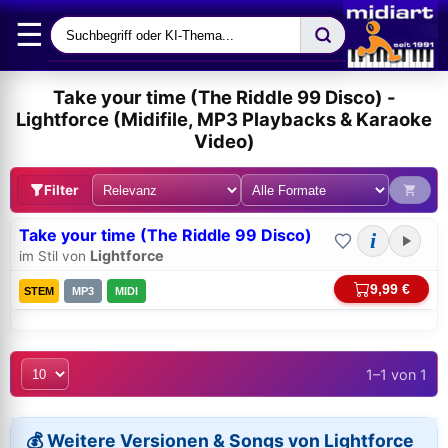
☰
Take your time (The Riddle 99 Disco) -
Lightforce (Midifile, MP3 Playbacks & Karaoke
Video)
Filter
Take your time (The Riddle 99 Disco)
i
Lightforce
im Stil von
9,99 €
STEM
MP3
MIDI
Bei midi.de anmelden
1–1 von 1
Sicherer Login für Ihre Bestellungen & Downloads
💰 Weitere Versionen & Songs von Lightforce