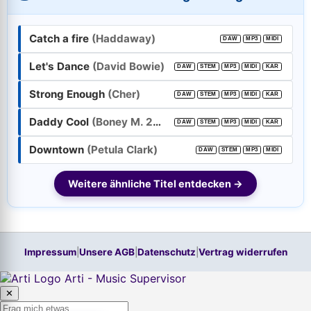
E-Mail-Adresse:
Catch a fire
(Haddaway)
DAW
MP3
MIDI
Passwort:
Let's Dance
(David Bowie)
DAW
STEM
MP3
MIDI
KAR
Strong Enough
(Cher)
Weiter
DAW
STEM
MP3
MIDI
KAR
Daddy Cool
(Boney M. 2000 feat. Mobi T.)
DAW
STEM
MP3
MIDI
KAR
Trage bitte vorher Deine E-Mail-Adresse in das Feld oben ein.
Hilfe, ich habe mein
Passwort
vergessen!
Downtown
(Petula Clark)
DAW
STEM
MP3
MIDI
Neu hier? Jetzt kostenloses Konto anlegen
Weitere ähnliche Titel entdecken →
Impressum
|
Unsere AGB
|
Datenschutz
|
Vertrag widerrufen
Arti - Music Supervisor
✕