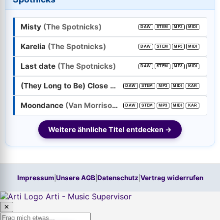
E-Mail-Adresse:
Misty
(The Spotnicks)
DAW
STEM
MP3
MIDI
Passwort:
Karelia
(The Spotnicks)
DAW
STEM
MP3
MIDI
Last date
(The Spotnicks)
Weiter
DAW
STEM
MP3
MIDI
(They Long to Be) Close to You
(Carpenters)
DAW
STEM
MP3
MIDI
KAR
Trage bitte vorher Deine E-Mail-Adresse in das Feld oben ein.
Hilfe, ich habe mein
Passwort
vergessen!
Moondance
(Van Morrison)
DAW
STEM
MP3
MIDI
KAR
Neu hier? Jetzt kostenloses Konto anlegen
Weitere ähnliche Titel entdecken →
Impressum
|
Unsere AGB
|
Datenschutz
|
Vertrag widerrufen
Arti - Music Supervisor
✕