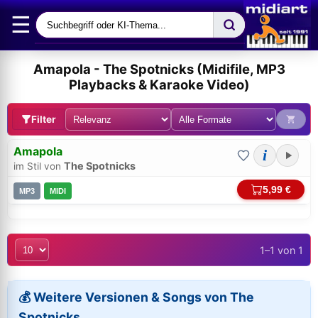
☰
Amapola - The Spotnicks (Midifile, MP3
Playbacks & Karaoke Video)
Filter
Amapola
i
The Spotnicks
im Stil von
5,99 €
MP3
MIDI
1–1 von 1
Bei midi.de anmelden
Sicherer Login für Ihre Bestellungen & Downloads
💰 Weitere Versionen & Songs von The
Spotnicks