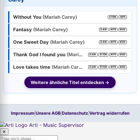
E-Mail-Adresse:
Without You
(Mariah Carey)
STEM
MP3
Passwort:
Fantasy
(Mariah Carey)
DAW
MP3
MIDI
One Sweet Day
(Mariah Carey)
Weiter
DAW
MP3
MIDI
Thank God I found you
(Mariah Carey)
DAW
STEM
MP3
MIDI
Trage bitte vorher Deine E-Mail-Adresse in das Feld oben ein.
Hilfe, ich habe mein
Passwort
vergessen!
Love takes time
(Mariah Carey)
DAW
STEM
MP3
MIDI
Neu hier? Jetzt kostenloses Konto anlegen
Weitere ähnliche Titel entdecken →
Impressum
|
Unsere AGB
|
Datenschutz
|
Vertrag widerrufen
Arti - Music Supervisor
✕