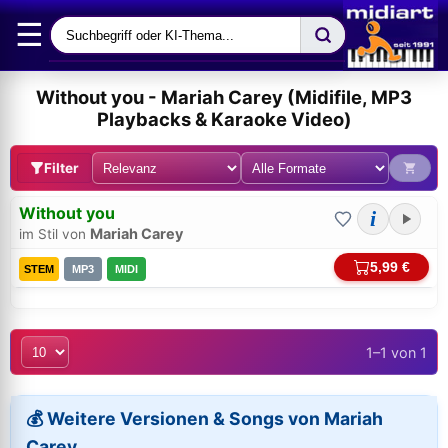
☰
Without you - Mariah Carey (Midifile, MP3
Playbacks & Karaoke Video)
Filter
Without you
i
Mariah Carey
im Stil von
5,99 €
STEM
MP3
MIDI
1–1 von 1
Bei midi.de anmelden
Sicherer Login für Ihre Bestellungen & Downloads
💰 Weitere Versionen & Songs von Mariah
Carey