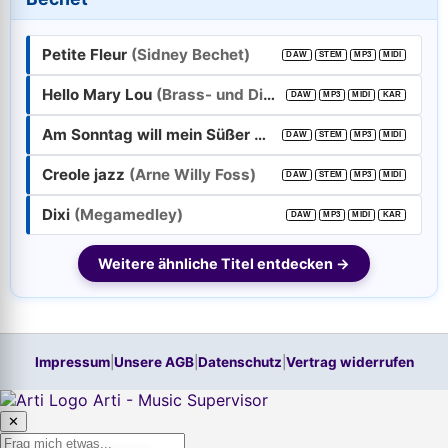
E-Mail-Adresse:
Petite Fleur
(Sidney Bechet)
DAW
STEM
MP3
MIDI
Passwort:
Hello Mary Lou
(Brass- und Dixieband)
DAW
MP3
MIDI
KAR
Am Sonntag will mein Süßer mit mir segeln gehn
(Old 
Weiter
DAW
STEM
MP3
MIDI
Creole jazz
(Arne Willy Foss)
DAW
STEM
MP3
MIDI
Trage bitte vorher Deine E-Mail-Adresse in das Feld oben ein.
Hilfe, ich habe mein
Passwort
vergessen!
Dixi
(Megamedley)
DAW
MP3
MIDI
KAR
Neu hier? Jetzt kostenloses Konto anlegen
Weitere ähnliche Titel entdecken →
Impressum
|
Unsere AGB
|
Datenschutz
|
Vertrag widerrufen
Arti - Music Supervisor
✕