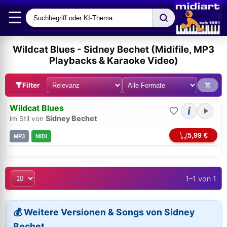
☰
Wildcat Blues - Sidney Bechet (Midifile, MP3
Playbacks & Karaoke Video)
Filter
Wildcat Blues
i
Sidney Bechet
im Stil von
5,99 €
MP3
MIDI
1–1 von 1
Bei midi.de anmelden
Sicherer Login für Ihre Bestellungen & Downloads
💰 Weitere Versionen & Songs von Sidney
Bechet