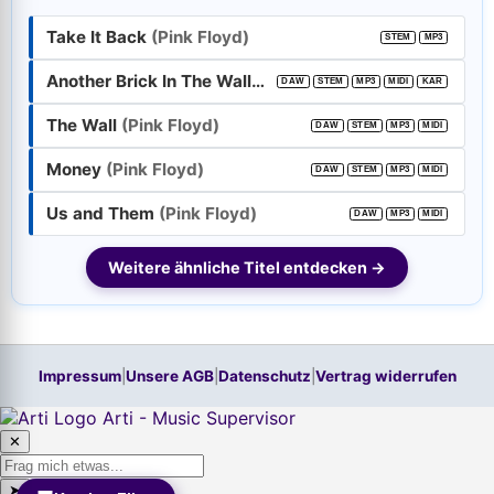
Take It Back
(Pink Floyd)
STEM
MP3
Passwort:
Another Brick In The Wall
(Pink Floyd)
DAW
STEM
MP3
MIDI
KAR
The Wall
(Pink Floyd)
DAW
STEM
MP3
MIDI
Weiter
Money
(Pink Floyd)
DAW
STEM
MP3
MIDI
Trage bitte vorher Deine E-Mail-Adresse in das Feld oben ein.
Hilfe, ich habe mein
Passwort
vergessen!
Us and Them
(Pink Floyd)
DAW
MP3
MIDI
Neu hier? Jetzt kostenloses Konto anlegen
Weitere ähnliche Titel entdecken →
Impressum
|
Unsere AGB
|
Datenschutz
|
Vertrag widerrufen
Arti - Music Supervisor
✕
➤