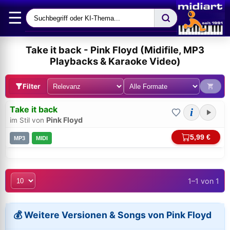
☰
Take it back - Pink Floyd (Midifile, MP3
Playbacks & Karaoke Video)
Filter
Take it back
i
Pink Floyd
im Stil von
5,99 €
MP3
MIDI
1–1 von 1
Bei midi.de anmelden
Sicherer Login für Ihre Bestellungen & Downloads
💰 Weitere Versionen & Songs von Pink Floyd
E-Mail-Adresse: