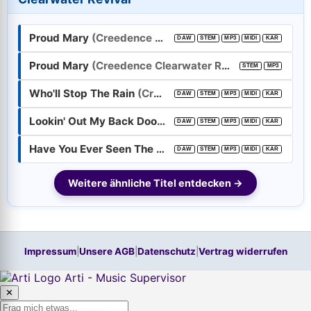
E-Mail-Adresse:
Proud Mary
(Creedence Clearwater Revival)
DAW
STEM
MP3
MIDI
KAR
Passwort:
Proud Mary
(Creedence Clearwater Revival)
STEM
MP3
Who'll Stop The Rain
(Creedence Clearwater Revival)
Weiter
DAW
STEM
MP3
MIDI
KAR
Lookin' Out My Back Door
(Creedence Clearwater Revi
DAW
STEM
MP3
MIDI
KAR
Trage bitte vorher Deine E-Mail-Adresse in das Feld oben ein.
Hilfe, ich habe mein
Passwort
vergessen!
Have You Ever Seen The Rain
(Creedence Clearwater R
DAW
STEM
MP3
MIDI
KAR
Neu hier? Jetzt kostenloses Konto anlegen
Weitere ähnliche Titel entdecken →
Impressum
|
Unsere AGB
|
Datenschutz
|
Vertrag widerrufen
Arti - Music Supervisor
✕