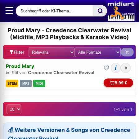
☰
Proud Mary - Creedence Clearwater Revival
(Midifile, MP3 Playbacks & Karaoke Video)
Filter
Proud Mary
i
Creedence Clearwater Revival
im Stil von
5,99 €
STEM
MP3
MIDI
1–1 von 1
Bei midi.de anmelden
Sicherer Login für Ihre Bestellungen & Downloads
💰 Weitere Versionen & Songs von Creedence
Clearwater Revival