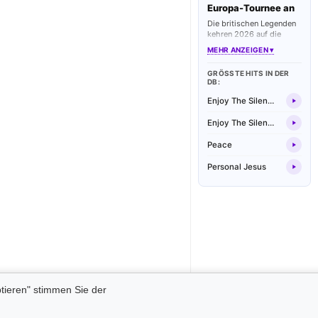
Europa-Tournee an
Die britischen Legenden
kehren 2026 auf die
großen europäischen
MEHR ANZEIGEN ▾
Bühnen zurück. Fans
dürfen sich auf eine
GRÖSSTE HITS IN DER D
spektakuläre Liveshow
B:
mit allen Klassikern und
neuen Synthie-Hymnen
Enjoy The Silence
freuen.
Enjoy The Silence
Peace
Personal Jesus
tieren" stimmen Sie der