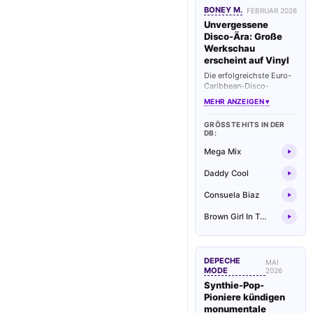
BONEY M.
FEBRUAR 2026
Unvergessene
Disco-Ära: Große
Werkschau
erscheint auf Vinyl
Die erfolgreichste Euro-
Caribbean-Disco-
Formation aller Zeiten
MEHR ANZEIGEN ▾
wird mit einer limitierten
Box-Edition geehrt. Alle
GRÖSSTE HITS IN DER D
legendären Dancefloor-
B:
Kracher wurden dafür
sorgfältig remastert.
Mega Mix
Daddy Cool
Consuela Biaz
Brown Girl In The Ring
DEPECHE
MAI
MODE
2026
Synthie-Pop-
Pioniere kündigen
monumentale