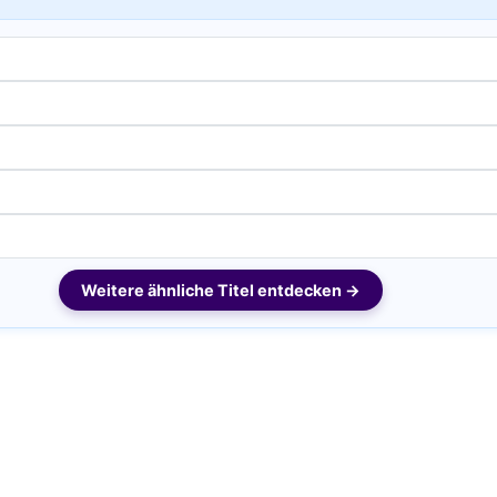
Weitere ähnliche Titel entdecken →
Bei midi.de anmelden
Sicherer Login für Ihre Bestellungen & Downloads
E-Mail-Adresse: