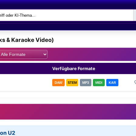
cks & Karaoke Video)
Verfügbare Formate
DAW
STEM
MP3
MIDI
KAR
von U2