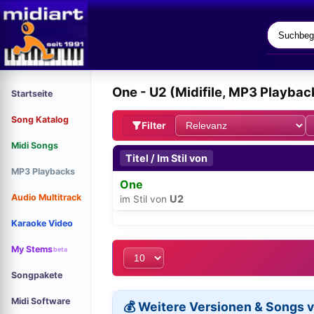
One - U2 (Midifile, MP3 Playba
Startseite
Song Katalog
Filter
Midi Songs
Titel / Im Stil von
MP3 Playbacks
One
Audio Multitrack
U2
im Stil von
Karaoke Video
My Stems
beta
Songpakete
Midi Software
💰 Weitere Versionen & Songs 