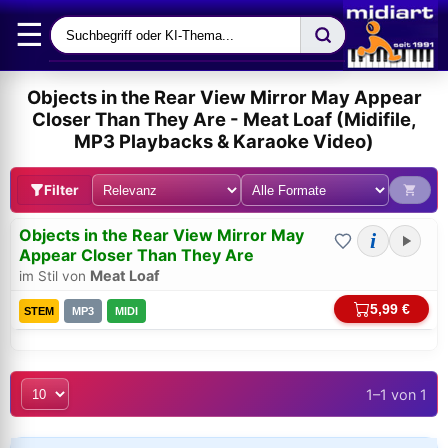
☰
Objects in the Rear View Mirror May Appear
Closer Than They Are - Meat Loaf (Midifile,
MP3 Playbacks & Karaoke Video)
Filter
Objects in the Rear View Mirror May
i
Appear Closer Than They Are
Meat Loaf
im Stil von
5,99 €
STEM
MP3
MIDI
Bei midi.de anmelden
1–1 von 1
Sicherer Login für Ihre Bestellungen & Downloads