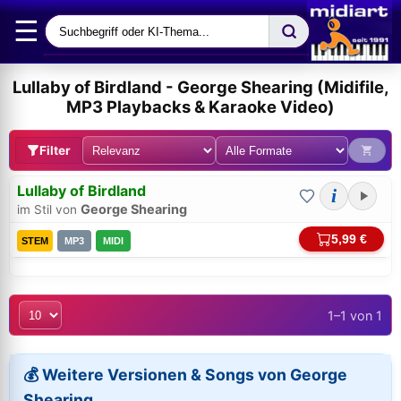
☰
Lullaby of Birdland - George Shearing (Midifile,
MP3 Playbacks & Karaoke Video)
Filter
Lullaby of Birdland
i
George Shearing
im Stil von
5,99 €
STEM
MP3
MIDI
1–1 von 1
Bei midi.de anmelden
Sicherer Login für Ihre Bestellungen & Downloads
💰 Weitere Versionen & Songs von George
Shearing