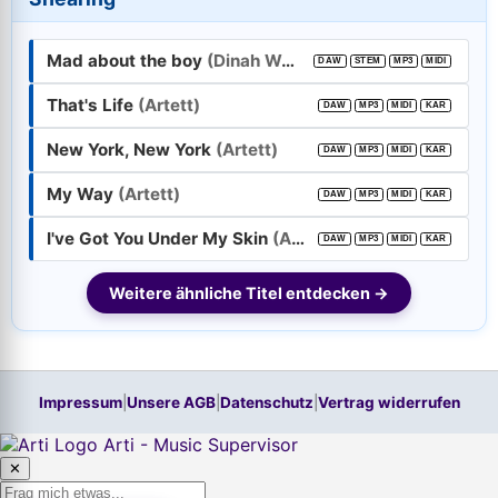
E-Mail-Adresse:
Mad about the boy
(Dinah Washington)
DAW
STEM
MP3
MIDI
Passwort:
That's Life
(Artett)
DAW
MP3
MIDI
KAR
New York, New York
(Artett)
Weiter
DAW
MP3
MIDI
KAR
My Way
(Artett)
DAW
MP3
MIDI
KAR
Trage bitte vorher Deine E-Mail-Adresse in das Feld oben ein.
Hilfe, ich habe mein
Passwort
vergessen!
I've Got You Under My Skin
(Artett)
DAW
MP3
MIDI
KAR
Neu hier? Jetzt kostenloses Konto anlegen
Weitere ähnliche Titel entdecken →
Impressum
|
Unsere AGB
|
Datenschutz
|
Vertrag widerrufen
Arti - Music Supervisor
✕