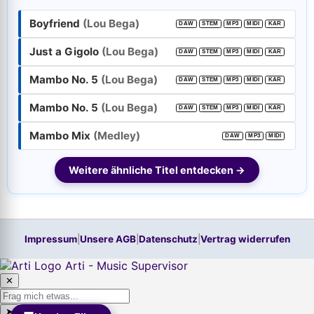
Boyfriend
(Lou Bega)
DAW
STEM
MP3
MIDI
KAR
Passwort:
Just a Gigolo
(Lou Bega)
DAW
STEM
MP3
MIDI
KAR
Mambo No. 5
(Lou Bega)
DAW
STEM
MP3
MIDI
KAR
Weiter
Mambo No. 5
(Lou Bega)
DAW
STEM
MP3
MIDI
KAR
Trage bitte vorher Deine E-Mail-Adresse in das Feld oben ein.
Hilfe, ich habe mein
Passwort
vergessen!
Mambo Mix
(Medley)
DAW
MP3
MIDI
Neu hier? Jetzt kostenloses Konto anlegen
Weitere ähnliche Titel entdecken →
Impressum
|
Unsere AGB
|
Datenschutz
|
Vertrag widerrufen
Arti - Music Supervisor
✕
➤