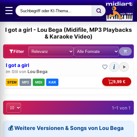
☰
I got a girl - Lou Bega (Midifile, MP3 Playbacks
& Karaoke Video)
Filter
I got a girl
i
Lou Bega
im Stil von
9,99 €
STEM
MP3
MIDI
KAR
1–1 von 1
Bei midi.de anmelden
Sicherer Login für Ihre Bestellungen & Downloads
💰 Weitere Versionen & Songs von Lou Bega
E-Mail-Adresse: