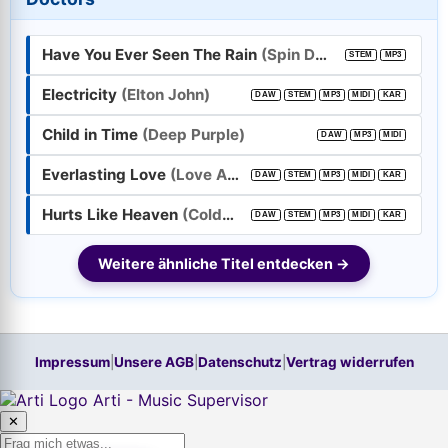
E-Mail-Adresse:
Have You Ever Seen The Rain
(Spin Doctors)
STEM
MP3
Passwort:
Electricity
(Elton John)
DAW
STEM
MP3
MIDI
KAR
Child in Time
(Deep Purple)
Weiter
DAW
MP3
MIDI
Everlasting Love
(Love Affair)
DAW
STEM
MP3
MIDI
KAR
Trage bitte vorher Deine E-Mail-Adresse in das Feld oben ein.
Hilfe, ich habe mein
Passwort
vergessen!
Hurts Like Heaven
(Coldplay)
DAW
STEM
MP3
MIDI
KAR
Neu hier? Jetzt kostenloses Konto anlegen
Weitere ähnliche Titel entdecken →
Impressum
|
Unsere AGB
|
Datenschutz
|
Vertrag widerrufen
Arti - Music Supervisor
✕