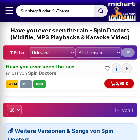
☰
Have you ever seen the rain - Spin Doctors
(Midifile, MP3 Playbacks & Karaoke Video)
Filter
Have you ever seen the rain
i
Spin Doctors
im Stil von
5,99 €
STEM
MP3
MIDI
1–1 von 1
Bei midi.de anmelden
Sicherer Login für Ihre Bestellungen & Downloads
💰 Weitere Versionen & Songs von Spin
Doctors