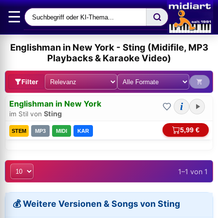
☰
Englishman in New York - Sting (Midifile, MP3
Playbacks & Karaoke Video)
Filter
Englishman in New York
i
Sting
im Stil von
5,99 €
STEM
MP3
MIDI
KAR
1–1 von 1
Bei midi.de anmelden
Sicherer Login für Ihre Bestellungen & Downloads
💰 Weitere Versionen & Songs von Sting
E-Mail-Adresse: