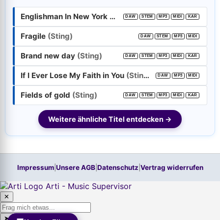
Englishman In New York
(Sting)
DAW
STEM
MP3
MIDI
KAR
Passwort:
Fragile
(Sting)
DAW
STEM
MP3
MIDI
Brand new day
(Sting)
DAW
STEM
MP3
MIDI
KAR
Weiter
If I Ever Lose My Faith in You
(Sting)
DAW
MP3
MIDI
Trage bitte vorher Deine E-Mail-Adresse in das Feld oben ein.
Hilfe, ich habe mein
Passwort
vergessen!
Fields of gold
(Sting)
DAW
STEM
MP3
MIDI
KAR
Neu hier? Jetzt kostenloses Konto anlegen
Weitere ähnliche Titel entdecken →
Impressum
|
Unsere AGB
|
Datenschutz
|
Vertrag widerrufen
Arti - Music Supervisor
✕
➤