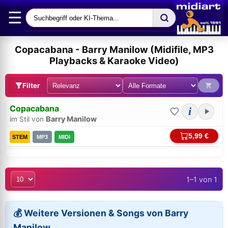
☰
Copacabana - Barry Manilow (Midifile, MP3
Playbacks & Karaoke Video)
Filter
Copacabana
i
Barry Manilow
im Stil von
5,99 €
STEM
MP3
MIDI
1–1 von 1
Bei midi.de anmelden
Sicherer Login für Ihre Bestellungen & Downloads
💰 Weitere Versionen & Songs von Barry
Manilow