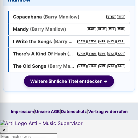
E-Mail-Adresse:
Copacabana
(Barry Manilow)
STEM
MP3
Passwort:
Mandy
(Barry Manilow)
DAW
STEM
MP3
MIDI
I Write the Songs
(Barry Manilow)
Weiter
DAW
STEM
MP3
MIDI
KAR
There's A Kind Of Hush
(Barry Manilow)
DAW
STEM
MP3
MIDI
KAR
Trage bitte vorher Deine E-Mail-Adresse in das Feld oben ein.
Hilfe, ich habe mein
Passwort
vergessen!
The Old Songs
(Barry Manilow)
DAW
STEM
MP3
MIDI
KAR
Neu hier? Jetzt kostenloses Konto anlegen
Weitere ähnliche Titel entdecken →
Impressum
|
Unsere AGB
|
Datenschutz
|
Vertrag widerrufen
Arti - Music Supervisor
✕