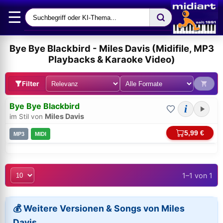
☰
Bye Bye Blackbird - Miles Davis (Midifile, MP3
Playbacks & Karaoke Video)
Filter
Bye Bye Blackbird
i
Miles Davis
im Stil von
5,99 €
MP3
MIDI
1–1 von 1
Bei midi.de anmelden
Sicherer Login für Ihre Bestellungen & Downloads
💰 Weitere Versionen & Songs von Miles
Davis