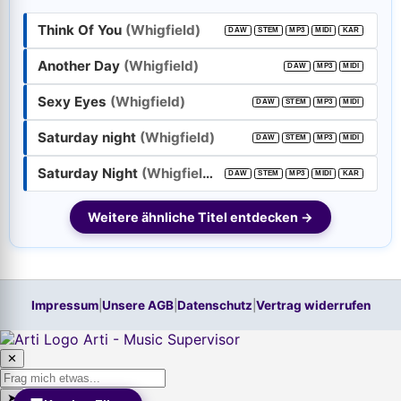
Think Of You
(Whigfield)
DAW
STEM
MP3
MIDI
KAR
Passwort:
Another Day
(Whigfield)
DAW
MP3
MIDI
Sexy Eyes
(Whigfield)
DAW
STEM
MP3
MIDI
Weiter
Saturday night
(Whigfield)
DAW
STEM
MP3
MIDI
Trage bitte vorher Deine E-Mail-Adresse in das Feld oben ein.
Hilfe, ich habe mein
Passwort
vergessen!
Saturday Night
(Whigfield)
DAW
STEM
MP3
MIDI
KAR
Neu hier? Jetzt kostenloses Konto anlegen
Weitere ähnliche Titel entdecken →
Impressum
|
Unsere AGB
|
Datenschutz
|
Vertrag widerrufen
Arti - Music Supervisor
✕
➤