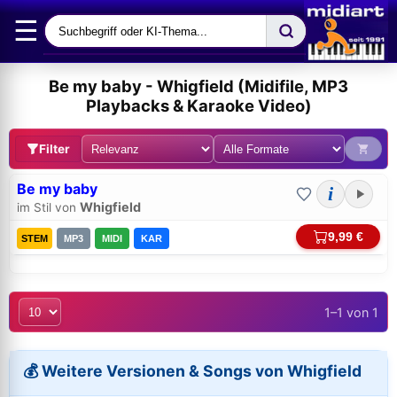
☰
Be my baby - Whigfield (Midifile, MP3
Playbacks & Karaoke Video)
Filter
Be my baby
i
Whigfield
im Stil von
9,99 €
STEM
MP3
MIDI
KAR
1–1 von 1
Bei midi.de anmelden
Sicherer Login für Ihre Bestellungen & Downloads
💰 Weitere Versionen & Songs von Whigfield
E-Mail-Adresse: