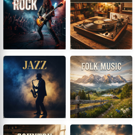
Rock
Oldies & Evergreens
Jazz, Blues & Swing
Volkstümlich