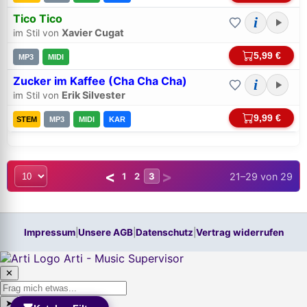
Tico Tico
i
Xavier Cugat
im Stil von
5,99 €
MP3
MIDI
Zucker im Kaffee (Cha Cha Cha)
i
Erik Silvester
im Stil von
9,99 €
STEM
MP3
MIDI
KAR
<
>
21–29 von 29
1
2
3
Impressum
|
Unsere AGB
|
Datenschutz
|
Vertrag widerrufen
Arti - Music Supervisor
✕
➤