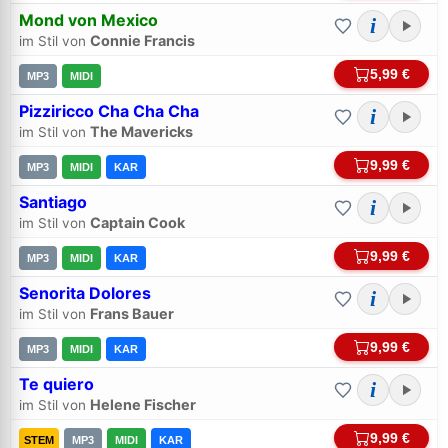
Mond von Mexico
i
Connie Francis
im Stil von
5,99 €
MP3
MIDI
Pizziricco Cha Cha Cha
i
The Mavericks
im Stil von
9,99 €
MP3
MIDI
KAR
Santiago
i
Captain Cook
im Stil von
9,99 €
MP3
MIDI
KAR
Senorita Dolores
i
Frans Bauer
im Stil von
9,99 €
MP3
MIDI
KAR
Te quiero
i
Helene Fischer
im Stil von
9,99 €
STEM
MP3
MIDI
KAR