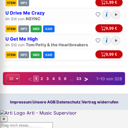
1,99 €
STEM
MP3
Neu hier? Jetzt kostenloses Konto anlegen
U Drive Me Crazy
i
NSYNC
im Stil von
9,99 €
STEM
MP3
MIDI
KAR
U Get Me High
i
Tom Petty & the Heartbreakers
im Stil von
9,99 €
STEM
MP3
MIDI
KAR
<
>
...
1–10 von 328
1
2
3
4
5
6
33
Impressum
|
Unsere AGB
|
Datenschutz
|
Vertrag widerrufen
Arti - Music Supervisor
✕