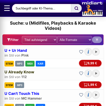
☰
Suche: u (Midifiles, Playbacks & Karaoke
Videos)
Filter
U + Ur Hand
i
P!nk
im Stil von
9,99 €
STEM
MP3
MIDI
KAR
U Already Know
i
112
im Stil von
1,99 €
STEM
MP3
U Can't Touch This
i
MC Hammer
im Stil von