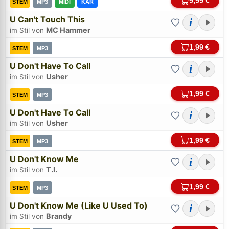
9,99 €
STEM
MP3
MIDI
KAR
U Can't Touch This
i
MC Hammer
im Stil von
1,99 €
STEM
MP3
U Don't Have To Call
i
Bei midi.de anmelden
Usher
im Stil von
Sicherer Login für Ihre Bestellungen & Downloads
1,99 €
STEM
MP3
U Don't Have To Call
i
E-Mail-Adresse:
Usher
im Stil von
1,99 €
STEM
MP3
Passwort:
U Don't Know Me
i
T.I.
im Stil von
Weiter
1,99 €
STEM
MP3
U Don't Know Me (Like U Used To)
i
Trage bitte vorher Deine E-Mail-Adresse in das Feld oben ein.
Hilfe, ich habe mein
Passwort
vergessen!
Brandy
im Stil von