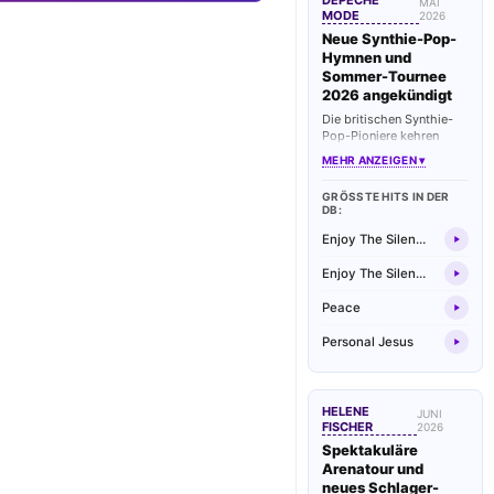
DEPECHE
MAI
MODE
2026
Neue Synthie-Pop-
Hymnen und
Sommer-Tournee
2026 angekündigt
Die britischen Synthie-
Pop-Pioniere kehren
zurück auf die
MEHR ANZEIGEN ▾
europäischen
Konzertbühnen. Im
GRÖSSTE HITS IN DER D
Gepäck haben sie neben
B:
ihren unvergesslichen
Klassikern auch
Enjoy The Silence
brandneue
Studioaufnahmen, die
Enjoy The Silence
Fans weltweit begeistern.
Peace
Personal Jesus
HELENE
JUNI
FISCHER
2026
Spektakuläre
Arenatour und
neues Schlager-