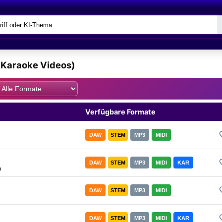
& Karaoke Videos)
Verfügbare Formate
DAW
STEM
MP3
MIDI
DAW
STEM
MP3
MIDI
KAR
o
DAW
STEM
MP3
MIDI
DAW
STEM
MP3
MIDI
KAR