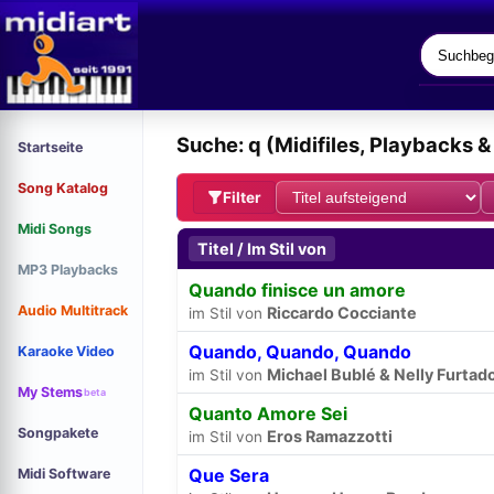
Suche: q (Midifiles, Playbacks 
Startseite
Song Katalog
Filter
Midi Songs
Titel / Im Stil von
MP3 Playbacks
Quando finisce un amore
Audio Multitrack
Riccardo Cocciante
im Stil von
Quando, Quando, Quando
Karaoke Video
Michael Bublé & Nelly Furtad
im Stil von
My Stems
beta
Quanto Amore Sei
Songpakete
Eros Ramazzotti
im Stil von
Que Sera
Midi Software