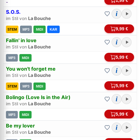
1,99 €
-
S.O.S.
i
La Bouche
im Stil von
9,99 €
STEM
MP3
MIDI
KAR
Fallin' in love
i
Bei midi.de anmelden
La Bouche
im Stil von
Sicherer Login für Ihre Bestellungen & Downloads
5,99 €
MP3
MIDI
You won't forget me
i
E-Mail-Adresse:
La Bouche
im Stil von
5,99 €
STEM
MP3
MIDI
Passwort:
Bolingo (Love Is in the Air)
i
La Bouche
im Stil von
Weiter
5,99 €
MP3
MIDI
Be my lover
i
Trage bitte vorher Deine E-Mail-Adresse in das Feld oben ein.
Hilfe, ich habe mein
Passwort
vergessen!
La Bouche
im Stil von