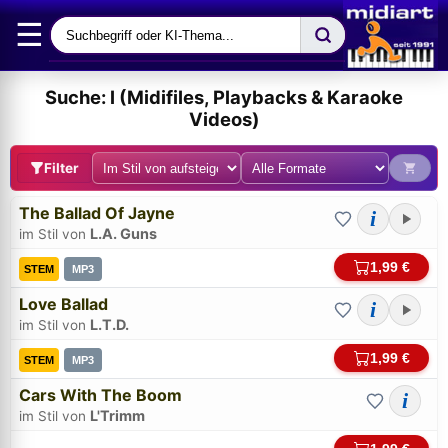
☰
Suche: l (Midifiles, Playbacks & Karaoke
Videos)
Filter
The Ballad Of Jayne
i
L.A. Guns
im Stil von
1,99 €
STEM
MP3
Love Ballad
i
L.T.D.
im Stil von
1,99 €
STEM
MP3
Cars With The Boom
i
L'Trimm
im Stil von