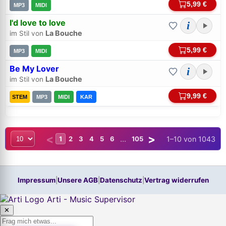
5,99 €
MP3
MIDI
Neu hier? Jetzt kostenloses Konto anlegen
I'd love to love
i
La Bouche
im Stil von
5,99 €
MP3
MIDI
Be My Lover
i
La Bouche
im Stil von
9,99 €
STEM
MP3
MIDI
KAR
<
>
...
1–10 von 1043
1
2
3
4
5
6
105
Impressum
|
Unsere AGB
|
Datenschutz
|
Vertrag widerrufen
Arti - Music Supervisor
✕